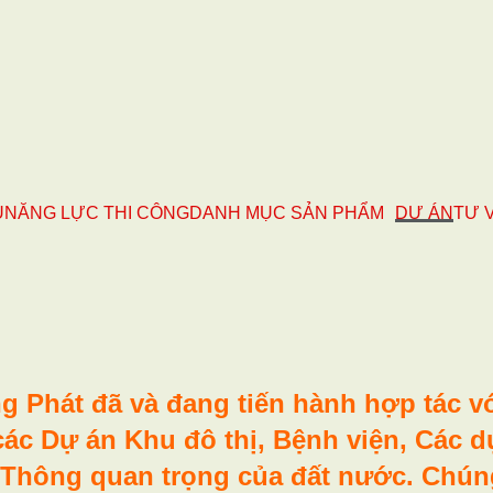
U
NĂNG LỰC THI CÔNG
DANH MỤC SẢN PHẨM
DỰ ÁN
TƯ 
g Phát
đã và đang tiến hành hợp tác v
các Dự án Khu đô thị, Bệnh viện, Các 
o Thông quan trọng của đất nước. Chúng